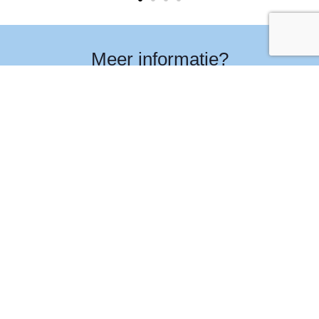
Meer informatie?
Download de brochure
Downloaden
© 2026 Davel Floorsystems
Privacy & cookies
Disclaimer
Downloads
Een
merk